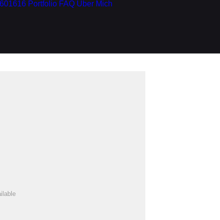
9601616
Portfolio
FAQ
Über Mich
ilable