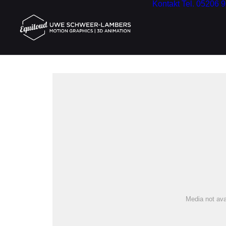
Kontakt
Tel. 05206 
Media not ava