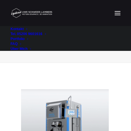
Kontakt
Tel. 05206 9601616
Portfolio
seamtec
FAQ
Home
JBT SeamTec Evolute
seamtec
Über Mich