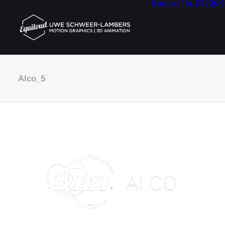
Kontakt
Tel. 05206 
Alco_5